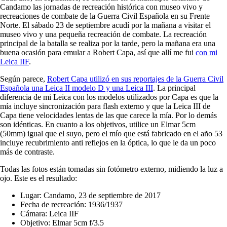
Candamo las jornadas de recreación histórica con museo vivo y
recreaciones de combate de la Guerra Civil Española en su Frente
Norte. El sábado 23 de septiembre acudí por la mañana a visitar el
museo vivo y una pequeña recreación de combate. La recreación
principal de la batalla se realiza por la tarde, pero la mañana era una
buena ocasión para emular a Robert Capa, así que allí me fui
con mi
Leica IIF
.
Según parece,
Robert Capa utilizó en sus reportajes de la Guerra Civil
Española una Leica II modelo D y una Leica III
. La principal
diferencia de mi Leica con los modelos utilizados por Capa es que la
mía incluye sincronización para flash externo y que la Leica III de
Capa tiene velocidades lentas de las que carece la mía. Por lo demás
son idénticas. En cuanto a los objetivos, utilice un Elmar 5cm
(50mm) igual que el suyo, pero el mío que está fabricado en el año 53
incluye recubrimiento anti reflejos en la óptica, lo que le da un poco
más de contraste.
Todas las fotos están tomadas sin fotómetro externo, midiendo la luz a
ojo. Este es el resultado:
Lugar: Candamo, 23 de septiembre de 2017
Fecha de recreación: 1936/1937
Cámara: Leica IIF
Objetivo: Elmar 5cm f/3.5