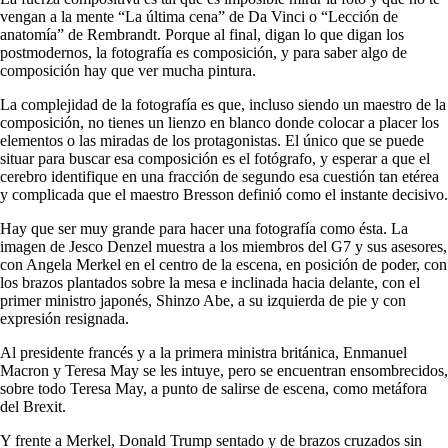
vengan a la mente “La última cena” de Da Vinci o “Lección de
anatomía” de Rembrandt. Porque al final, digan lo que digan los
postmodernos, la fotografía es composición, y para saber algo de
composición hay que ver mucha pintura.
La complejidad de la fotografía es que, incluso siendo un maestro de la
composición, no tienes un lienzo en blanco donde colocar a placer los
elementos o las miradas de los protagonistas. El único que se puede
situar para buscar esa composición es el fotógrafo, y esperar a que el
cerebro identifique en una fracción de segundo esa cuestión tan etérea
y complicada que el maestro Bresson definió como el instante decisivo.
Hay que ser muy grande para hacer una fotografía como ésta. La
imagen de Jesco Denzel muestra a los miembros del G7 y sus asesores,
con Angela Merkel en el centro de la escena, en posición de poder, con
los brazos plantados sobre la mesa e inclinada hacia delante, con el
primer ministro japonés, Shinzo Abe, a su izquierda de pie y con
expresión resignada.
Al presidente francés y a la primera ministra británica, Enmanuel
Macron y Teresa May se les intuye, pero se encuentran ensombrecidos,
sobre todo Teresa May, a punto de salirse de escena, como metáfora
del Brexit.
Y frente a Merkel, Donald Trump sentado y de brazos cruzados sin