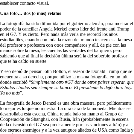
establecer contacto visual.
Una foto… dos (o más) relatos
La fotografía ha sido difundida por el gobierno alemán, para mostrar el
poder de la canciller Angela Merkel como líder del frente anti Trump
en el G7. Y es cierto. Pero nada más verla me recordó los años
estudiantiles, cuando con toda la razón del mundo te acercas a la mesa
del profesor o profesora con otros compañeros y allí, de pie con las
manos sobre la mesa, les cuentas las verdades del barquero, pero
sabiendo que al final la decisión última será la del soberbio profesor
que te ha caído en suerte.
Y eso debió de pensar John Bolton, el asesor de Donald Trump que se
encuentra a su derecha, porque utilizó la misma fotografía en un tuit
donde escribió “
Simplemente otro #G7 donde otros países esperan que
Estados Unidos sea siempre su banco. El presidente lo dejó claro hoy.
Ya no más
”.
La fotografía de Jesco Denzel es una obra maestra, pero políticamente
lo mejor es lo que no muestra. La otra cara de la moneda. Mientras se
desarrollaba esta escena, China reunía bajo su manto al Grupo de
Cooperación de Shanghai, con Rusia, Irán (probablemente la escena
de la discusión del G7 sea precisamente por las sanciones a Irán) y a
dos eternos enemigos y a la vez antiguos aliados de USA como India y