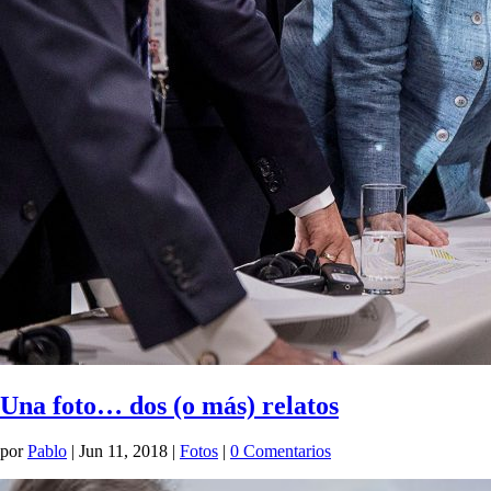
Una foto… dos (o más) relatos
por
Pablo
|
Jun 11, 2018
|
Fotos
|
0 Comentarios