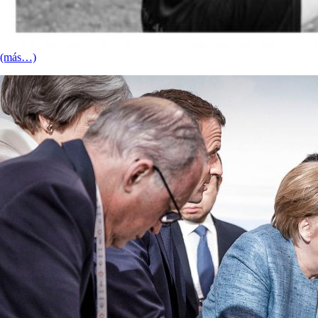
(más…)