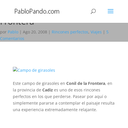
Rincones perfectos: Campo de
girasoles en Conil de la
Frontera
por
Pablo
|
Ago 20, 2008
|
Rincones perfectos
,
Viajes
|
5
Comentarios
Este campo de girasoles en
Conil de la Frontera
, en
la provincia de
Cadiz
es uno de esos rincones
perfectos en los que perderse. Pasear por aquí o
simplemente pararse a contemplar el paisaje resulta
una experiencia extremadamente relajante.