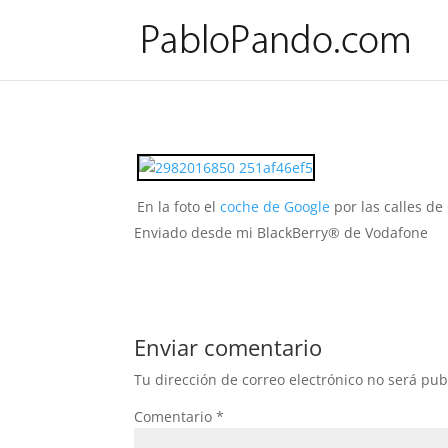
Los coches de Google Street Vie
por
Pablo
|
Oct 28, 2008
|
Tecnología
|
0 Comentarios
En la foto el
coche de Google
por las calles de
Enviado desde mi BlackBerry® de Vodafone
Enviar comentario
Tu dirección de correo electrónico no será pub
Comentario
*