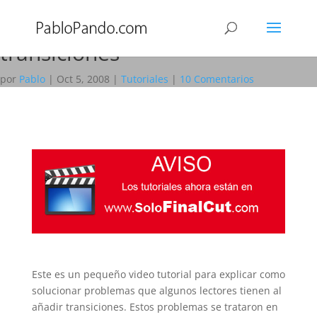
Tutorial Final Cut Express 7ª
parte – Problema con
transiciones
por
Pablo
|
Oct 5, 2008
|
Tutoriales
|
10 Comentarios
Este es un pequeño video tutorial para explicar como
solucionar problemas que algunos lectores tienen al
añadir transiciones. Estos problemas se trataron en