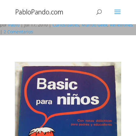
Basic para niños: Mi primer
libro de informática
por
Pablo
|
Jul 17, 2010
|
Curiosidades
,
Mundo Geek
,
Reflexiones
|
2 Comentarios