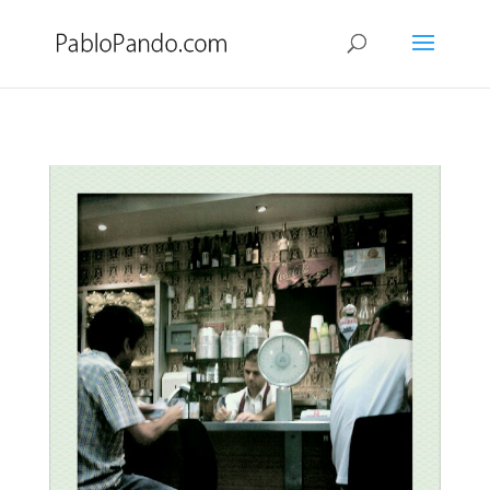
Casa da India. Lisboa
por
Pablo
|
Sep 1, 2010
|
De viaje
,
Fotos
|
0 Comentarios