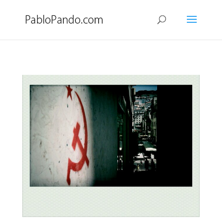
foice eo martelo
por
Pablo
|
Sep 3, 2010
|
De viaje
,
Fotos
|
0 Comentarios