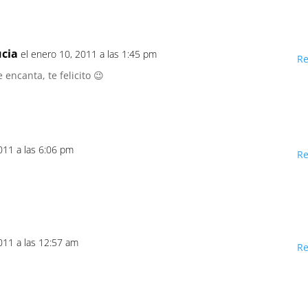
ucia
el enero 10, 2011 a las 1:45 pm
R
encanta, te felicito 😉
011 a las 6:06 pm
R
011 a las 12:57 am
R