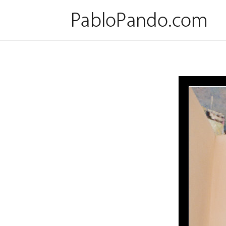
Litografía de Orlando Pelayo co
por
Pablo
|
Dic 4, 2010
|
Arte
|
14 Comentarios