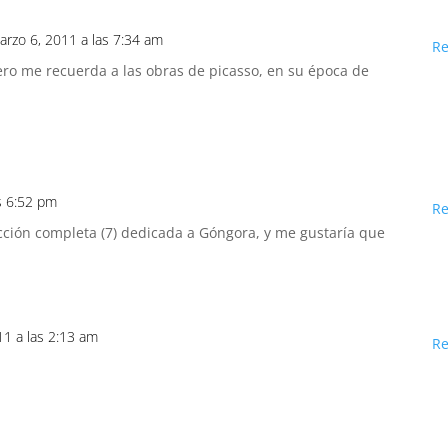
arzo 6, 2011 a las 7:34 am
R
ero me recuerda a las obras de picasso, en su época de
s 6:52 pm
R
lección completa (7) dedicada a Góngora, y me gustaría que
011 a las 2:13 am
R