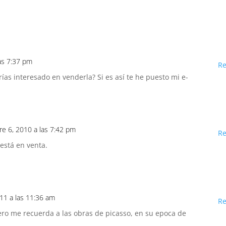
las 7:37 pm
R
ías interesado en venderla? Si es así te he puesto mi e-
re 6, 2010 a las 7:42 pm
R
 está en venta.
011 a las 11:36 am
R
ero me recuerda a las obras de picasso, en su epoca de