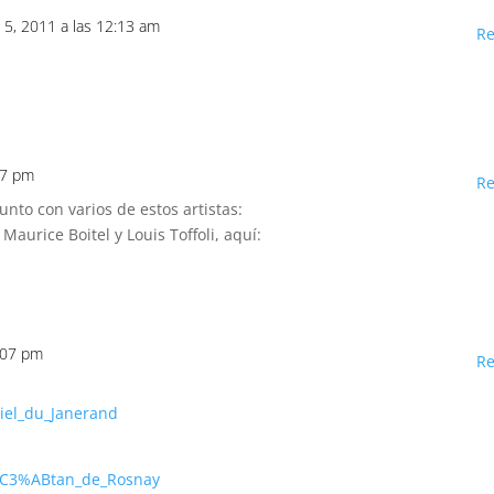
 5, 2011 a las 12:13 am
R
47 pm
R
junto con varios de estos artistas:
, Maurice Boitel y Louis Toffoli, aquí:
0:07 pm
R
niel_du_Janerand
Ga%C3%ABtan_de_Rosnay