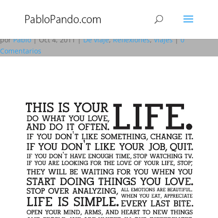
Perderte te ayudará a
encontrarte a ti mismo
por
Pablo
|
Oct 4, 2011
|
De viaje
,
Reflexiones
,
Viajes
|
0
Comentarios