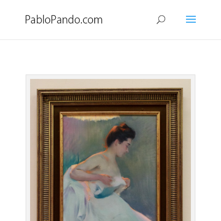
Estudio de luz de Ramón Casas
por
Pablo
|
Nov 3, 2013
|
Arte
|
0 Comentarios