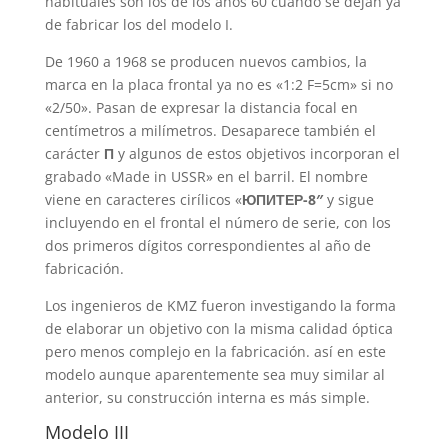
habituales son los de los años 60 cuando se dejan ya
de fabricar los del modelo I.
De 1960 a 1968 se producen nuevos cambios, la
marca en la placa frontal ya no es «1:2 F=5cm» si no
«2/50». Pasan de expresar la distancia focal en
centímetros a milímetros. Desaparece también el
carácter
П
y algunos de estos objetivos incorporan el
grabado «Made in USSR» en el barril. El nombre
viene en caracteres cirílicos «
ЮПИТЕР-8″
y sigue
incluyendo en el frontal el número de serie, con los
dos primeros dígitos correspondientes al año de
fabricación.
Los ingenieros de KMZ fueron investigando la forma
de elaborar un objetivo con la misma calidad óptica
pero menos complejo en la fabricación. así en este
modelo aunque aparentemente sea muy similar al
anterior, su construcción interna es más simple.
Modelo III