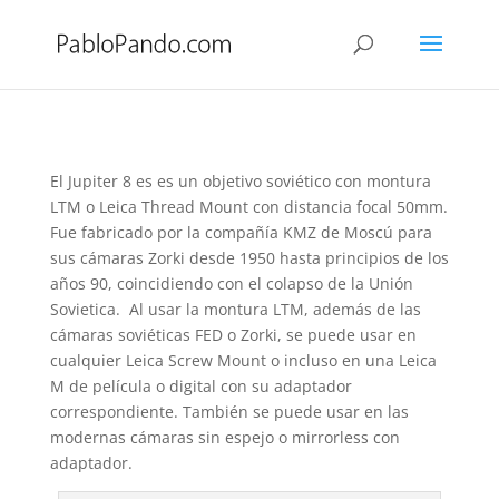
Jupiter 8, el sonnar soviético
por
Pablo
|
Abr 23, 2020
|
Miniposts
,
Objetivos
|
1 Comentario
El Jupiter 8 es es un objetivo soviético con montura
LTM o Leica Thread Mount con distancia focal 50mm.
Fue fabricado por la compañía KMZ de Moscú para
sus cámaras Zorki desde 1950 hasta principios de los
años 90, coincidiendo con el colapso de la Unión
Sovietica. Al usar la montura LTM, además de las
cámaras soviéticas FED o Zorki, se puede usar en
cualquier Leica Screw Mount o incluso en una Leica
M de película o digital con su adaptador
correspondiente. También se puede usar en las
modernas cámaras sin espejo o mirrorless con
adaptador.